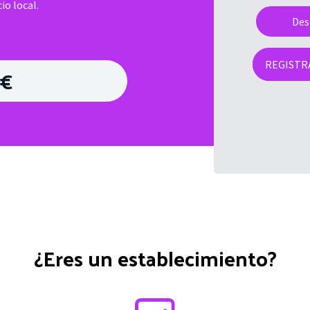
io local.
Des
REGISTR
 €
¿Eres un establecimiento?