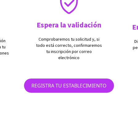
Espera la validación
E
Comprobaremos tu solicitud y, si
ción
D
todo está correcto, confirmaremos
a tu
pe
tu inscripción por correo
iones
electrónico
REGISTRA TU ESTABLECIMIENTO