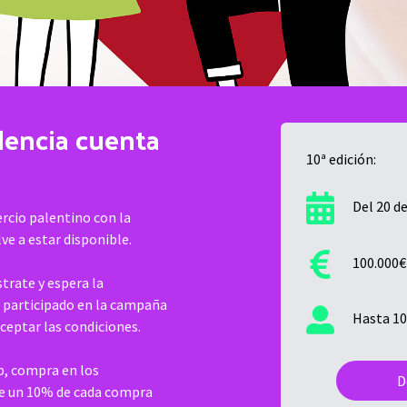
lencia cuenta
10ª edición:
Del 20 d
rcio palentino con la
ve a estar disponible.
100.000€
trate y espera la
s participado en la campaña
Hasta 10
aceptar las condiciones.
p, compra en los
D
be un 10% de cada compra